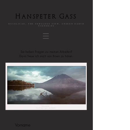
Hanspeter Gass
BUCOLICAE, THE FABULOUS VIEW, UNSEEN EARTH
SCENERIES
Sie haben Fragen zu meinen Arbeiten?
Dann freue ich mich von Ihnen zu hören.